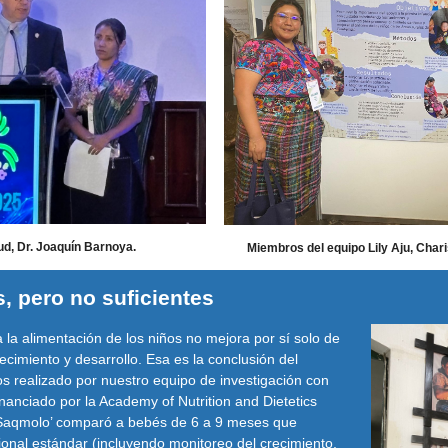
ud, Dr. Joaquín Barnoya.
Miembros del equipo Lily Aju, Char
 pero no suficientes
 la alimentación de los niños no mejora por sí solo de
ecimiento y desarrollo. Esa es la conclusión del
os realizado por nuestro equipo de investigación con
nanciado por la Academy of Nutrition and Dietetics
 Saqmolo’ comparó a bebés de 6 a 9 meses que
cional estándar (incluyendo monitoreo del crecimiento,