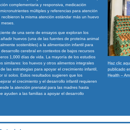
ción complementaria y responsiva, medicación
 micronutrientes múltiples y referencias para atención
 recibieron la misma atención estándar más un huevo
s meses.
eciente de una serie de ensayos que exploran los
 añadir huevos (una de las fuentes de proteína animal
lmente sostenibles) a la alimentación infantil para
l desarrollo cerebral en contextos de bajos recursos
meros 1,000 días de vida. La mayoría de los estudios
s similares: los huevos y otros alimentos integrales
Haz clic aqu
e las estrategias para apoyar el crecimiento infantil,
publicado e
or sí solos. Estos resultados sugieren que los
Health – Am
orar el crecimiento y el desarrollo infantil requieren
esde la atención prenatal para las madres hasta
e ayuden a las familias a apoyar el desarrollo