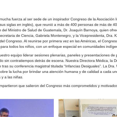
ucha fuerza al ser sede de un inspirador Congreso de la Asociación In
r sus siglas en inglés), que reunió a más de 400 personas de más de 4
ón del Ministro de Salud de Guatemala, Dr. Joaquín Barnoya, quien ofre
Secretaria de Ciencia, Gabriela Montenegro, y la Vicepresidenta, Dra. K
 del Congreso. Al reunirse por primera vez en las Américas, el Congres
d para todos los niños, con un enfoque especial en comunidades indígen
estro equipo liderar sesiones plenarias, paneles y presentaciones de 
o sin contratiempos detrás de escena. Nuestra Directora Médica, la 
e tras su conferencia magistral titulada “Infancias Desiguales”. La Dra
sobre la lucha por brindar una atención humana y de calidad a cada un
 y a las niñas.
compartieron que salieron del Congreso más comprometidos y motivados 