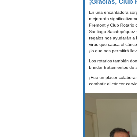
¡Gracias, Club 
En una encantadora sorp
mejorarán significativame
Fremont y Club Rotario de
Santiago Sacatepéquez y 
regalos nos ayudarán a h
virus que causa el cánce
¡lo que nos permitirá ll
Los rotarios también don
brindar tratamientos de 
¡Fue un placer colaborar
combatir el cáncer cervi