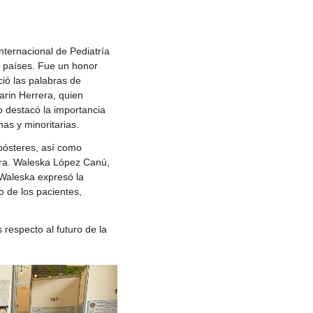
ternacional de Pediatría
0 países. Fue un honor
ció las palabras de
arin Herrera, quien
o destacó la importancia
as y minoritarias.
pósteres, así como
Dra. Waleska López Canú,
. Waleska expresó la
o de los pacientes,
respecto al futuro de la