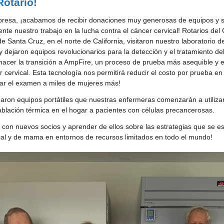
Rotario!
resa, ¡acabamos de recibir donaciones muy generosas de equipos y su
nte nuestro trabajo en la lucha contra el cáncer cervical! Rotarios del 
 Santa Cruz, en el norte de California, visitaron nuestro laboratorio de
dejaron equipos revolucionarios para la detección y el tratamiento del 
acer la transición a AmpFire, un proceso de prueba más asequible y efi
r cervical. Esta tecnología nos permitirá reducir el costo por prueba en
evar el examen a miles de mujeres más!
aron equipos portátiles que nuestras enfermeras comenzarán a utilizar
ablación térmica en el hogar a pacientes con células precancerosas.
 con nuevos socios y aprender de ellos sobre las estrategias que se est
cal y de mama en entornos de recursos limitados en todo el mundo!